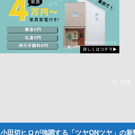
目次
小田切ヒロが強調する「ツヤONツヤ」の新