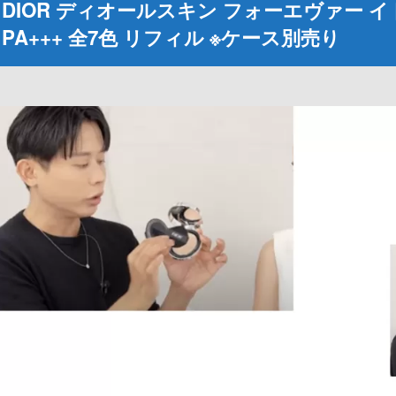
DIOR ディオールスキン フォーエヴァー イドラ
PA+++ 全7色 リフィル ※ケース別売り