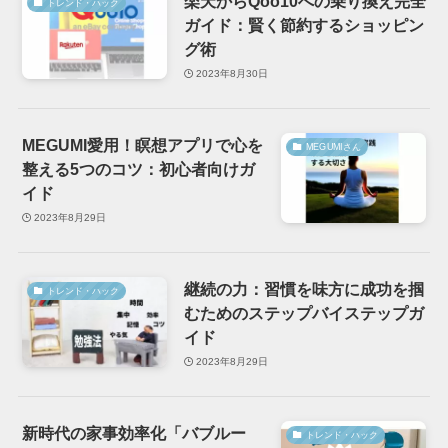
楽天からQoo10への乗り換え完全
トレンド・ハック
ガイド：賢く節約するショッピン
グ術
2023年8月30日
MEGUMI愛用！瞑想アプリで心を
MEGUMIさん
整える5つのコツ：初心者向けガ
イド
2023年8月29日
継続の力：習慣を味方に成功を掴
トレンド・ハック
むためのステップバイステップガ
イド
2023年8月29日
新時代の家事効率化「バブルー
トレンド・ハック