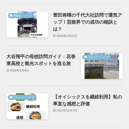
菅田将暉の千代大社訪問で運気ア
体験談・ハック
ップ！芸能界での成功の秘訣と
は？
2024年4月22日
大谷翔平の母校訪問ガイド：花巻
トレンド・ハック
東高校と観光スポットを巡る旅
2024年4月4日
【オイシックスを継続利用】私の
トレンド・ハック
率直な感想と評価
2023年12月7日