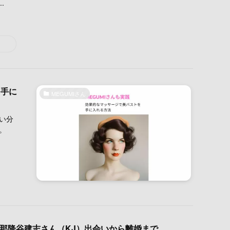
.
を手に
MEGUMIさん
い分
。
と旦那降谷建志さん（KJ）出会いから離婚まで