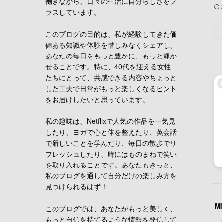
働きながら、日々の生活に自分らしさをプ
ラスしています。
このブログの目的は、私が経験してきた価
値ある知識や体験を惜しみなくシェアし、
あなたの毎日をもっと豊かに、もっと輝か
せることです。特に、40代を迎える女性
たちにとって、共感できる内容やちょっと
した工夫で日常がもっと楽しくなるヒント
をお届けしたいと思っています。
私の趣味は、Netflixで人気の作品を一気見
したり、ヨガで心と体を整えたり、英会話
で新しいことを学んだり、毎日の散歩でリ
フレッシュしたり、時にはものまねで笑い
を取り入れることです。あなたもきっと、
私のブログを通して自分だけの楽しみ方を
見つけられるはず！
M
このブログでは、あなたがもっと美しく、
もっと自信を持てるような情報を発信して
美