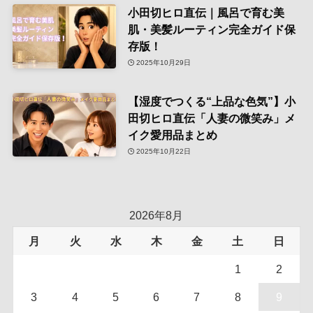
小田切ヒロ直伝｜風呂で育む美
肌・美髪ルーティン完全ガイド保
存版！
2025年10月29日
【湿度でつくる“上品な色気”】小
田切ヒロ直伝「人妻の微笑み」メ
イク愛用品まとめ
2025年10月22日
2026年8月
月
火
水
木
金
土
日
1
2
3
4
5
6
7
8
9