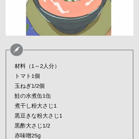
材料（1～2人分）
トマト1個
玉ねぎ1/2個
鮭の水煮缶1缶
煮干し粉大さじ1
黒豆きな粉大さじ1
黒酢大さじ1/2
赤味噌25g