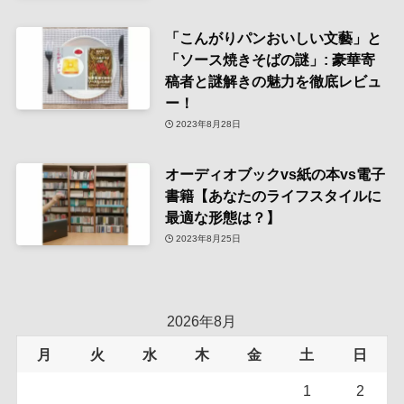
「こんがりパンおいしい文藝」と
「ソース焼きそばの謎」: 豪華寄
稿者と謎解きの魅力を徹底レビュ
ー！
2023年8月28日
オーディオブックvs紙の本vs電子
書籍【あなたのライフスタイルに
最適な形態は？】
2023年8月25日
2026年8月
月
火
水
木
金
土
日
1
2