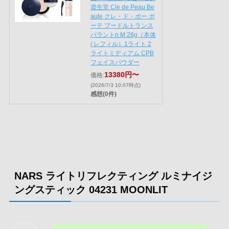
にくく肌にフィットするハイライトです。内側か
らにじむような生命感とツヤを演出してくれま
す。
「ツヤを足したいけれど、ベタつきや崩れは避け
たい」という方にぴったりです。
NARS（NARS） ライトリ
フレクティング ルミナイジ
ングスティック 7g／ハイラ
イト
7480円
価格:
(2026/7/3 10:09時点)
感想(0件)