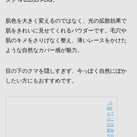
スト N 05555 FOG。
肌色を大きく変えるのではなく、光の拡散効果で
肌をきれいに見せてくれるパウダーです。毛穴や
肌のキメをさりげなく整え、薄いレースをかけた
ような自然なカバー感が魅力。
目の下のクマを隠しすぎず、今っぽく自然にぼか
したい方にもおすすめです。
（10時までのご注文最
短当日発送）（休業日
除く）国内正規品 NA
RS ナーズ ライトリフ
レクティングセッティ
ングパウダー プレス
ト N 05555 FOG