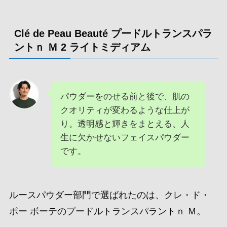
リンク
【クーポン利用で最大1
50円OFF】【即納】【2
025年3月21日リニュー
アル発売・国内正規
品・4種類から選べる】
資生堂 Cle de Peau Be
aute クレ・ド・ポー ボ
ーテ プードルトランス
パラントn M 26g（本体
/ レフィル）1ライト 2
ライトミディアム CPB
フェイスパウダー
13380円〜
価格:
(2026/7/3 10:07時点)
感想(0件)