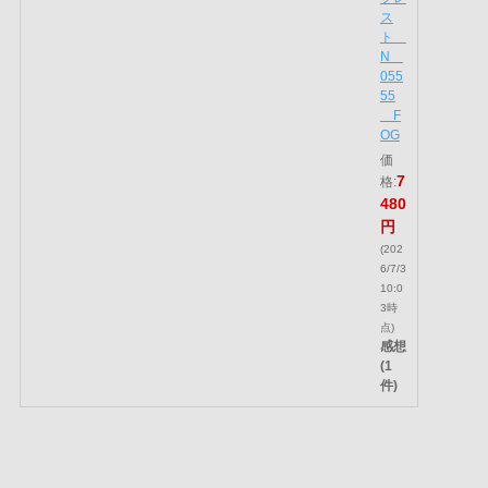
です。
ルースパウダー部門で選ばれたのは、クレ・ド・
ポー ボーテのプードルトランスパラントｎ Ｍ。
さらっとした透明感と、上品な輝きをまとえるフ
ェイスパウダーです。肌にのせると、仕上がりの
クオリティがぐっと引き上がるような印象に。
顔だけでなく、耳まわりや首元までふわっとのせ
ることで、全体に統一感のある透明感を演出でき
ます。