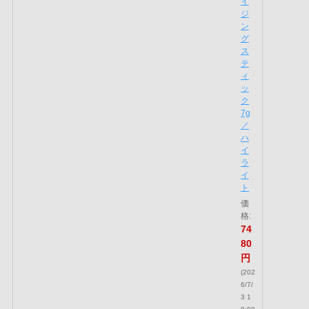
ウ
エン
ハン
サ
ー
レフ
ィ
ル・
本
体 7
g
【S】
｜SHI
SEID
O 資
生堂
シセ
イド
ウ｜
アイ
シャ
ドウ
フェ
イス
カラ