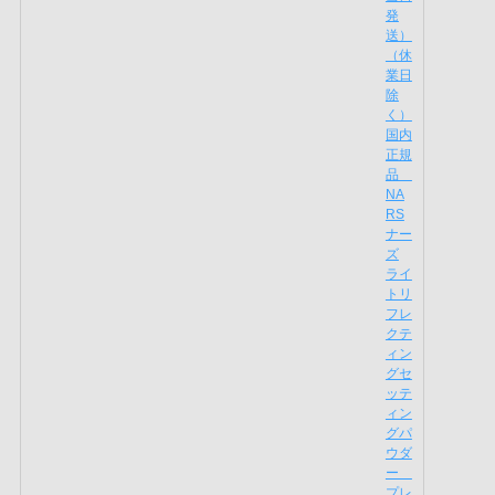
7480円
価格:
(2026/7/3 10:03時点)
感想(1件)
Clé de Peau Beauté プードルトランスパラ
ントｎ Ｍ 2 ライトミディアム
パウダーをのせる前と後で、肌の
クオリティが変わるような仕上が
り。透明感と輝きをまとえる、人
生に欠かせないフェイスパウダー