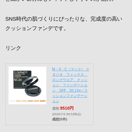
SNS時代の肌づくりにぴったりな、完成度の高い
クッションファンデです。
リンク
M・A・C（マック） ス
タジオ フィックス
ロングウエア クッシ
ョン ファンデーショ
ン SPF 50 13g／ク
ッションファンデーシ
ョン
9510円
価格:
(2026/7/3 09:52時点)
感想(0件)