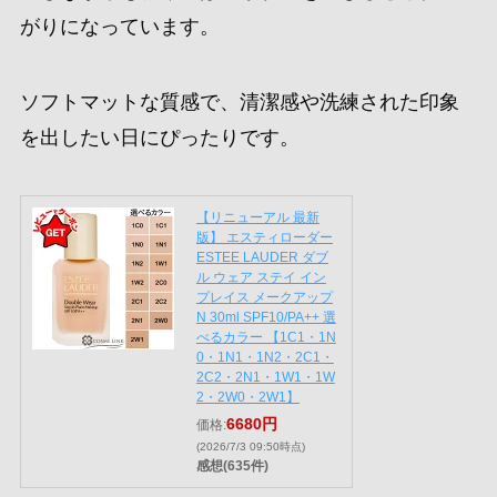
がりになっています。
ソフトマットな質感で、清潔感や洗練された印象
を出したい日にぴったりです。
【リニューアル 最新
版】 エスティローダー
ESTEE LAUDER ダブ
ル ウェア ステイ イン
プレイス メークアップ
N 30ml SPF10/PA++ 選
べるカラー 【1C1・1N
0・1N1・1N2・2C1・
2C2・2N1・1W1・1W
2・2W0・2W1】
6680円
価格:
(2026/7/3 09:50時点)
感想(635件)