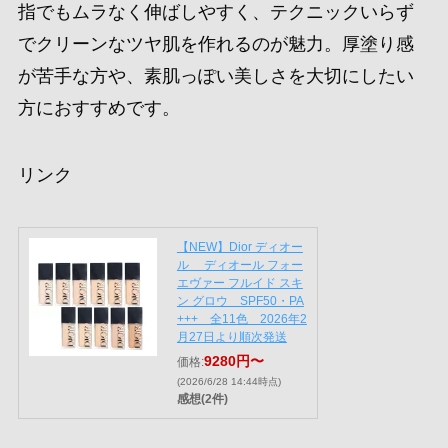
指でもムラなく伸ばしやすく、テクニックいらず
でクリーンなツヤ肌を作れるのが魅力。厚塗り感
が苦手な方や、素肌っぽい美しさを大切にしたい
方におすすめです。
リンク
【NEW】Dior ディオー
ル ディオール フォー
エヴァー フルイド スキ
ン グロウ SPF50・PA
+++ 全11色 2026年2
月27日より順次発送
9280円〜
価格:
(2026/6/28 14:44時点)
感想(2件)