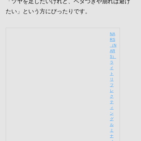
チークの前に仕込むことで、シックで洗練された
小顔印象を作れます。
リンク
【資
生堂
認定
ショ
ッ
プ】S
HISEI
DO
メー
キャ
ッ
プ
カラ
ー＋
グロ