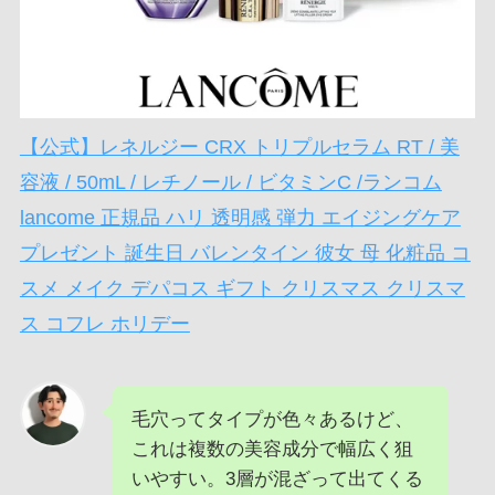
【公式】レネルジー CRX トリプルセラム RT / 美
容液 / 50mL / レチノール / ビタミンC /ランコム
lancome 正規品 ハリ 透明感 弾力 エイジングケア
プレゼント 誕生日 バレンタイン 彼女 母 化粧品 コ
スメ メイク デパコス ギフト クリスマス クリスマ
ス コフレ ホリデー
毛穴ってタイプが色々あるけど、
これは複数の美容成分で幅広く狙
いやすい。3層が混ざって出てくる