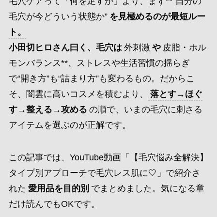
毛穴ケアって「何を足すか」より、まず**“自分の
毛穴が今どういう状態か”
を見極めるのが最短ルー
ト。
小田切ヒロさん曰く、毛穴は
外刺激
や
皮脂・ホル
モンバランス**、ストレスや生活習慣の揺らぎ
で“開き方”も“詰まり方”も変わるもの。だからこ
そ、闇雲に高いコスメを積むより、
落とす→ほぐ
す→整える→攻める
の順で、いまの毛穴に刺さる
アイテムを選ぶのが正解です。
この記事では、YouTube動画「【毛穴悩み全解決】
タイプ別アプローチで毛穴レス肌に🤍」で紹介さ
れた
愛用品を目的別
でまとめました。気になる章
だけ読んでもOKです。