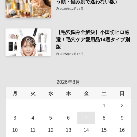
う順・悩み別で迷わない版）
2025年12月23日
【毛穴悩み全解決】小田切ヒロ厳
選！毛穴ケア愛用品14選タイプ別
版
2025年12月15日
2026年8月
月
火
水
木
金
土
日
1
2
3
4
5
6
7
8
9
10
11
12
13
14
15
16